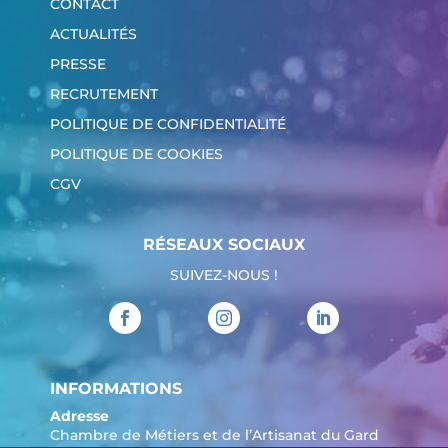
CONTACT
ACTUALITÉS
PRESSE
RECRUTEMENT
POLITIQUE DE CONFIDENTIALITÉ
POLITIQUE DE COOKIES
CGV
RÉSEAUX SOCIAUX
SUIVEZ-NOUS !
INFORMATIONS
Adresse
Chambre de Métiers et de l’Artisanat du Gard