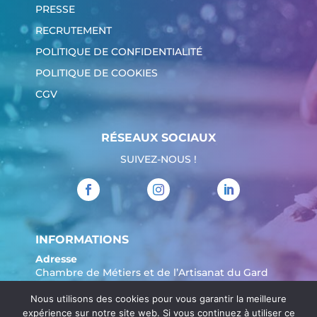
PRESSE
RECRUTEMENT
POLITIQUE DE CONFIDENTIALITÉ
POLITIQUE DE COOKIES
CGV
RÉSEAUX SOCIAUX
SUIVEZ-NOUS !
INFORMATIONS
Adresse
Chambre de Métiers et de l’Artisanat du Gard
904 Avenue Marechal Juin
Nous utilisons des cookies pour vous garantir la meilleure
30908 Nîmes
expérience sur notre site web. Si vous continuez à utiliser ce