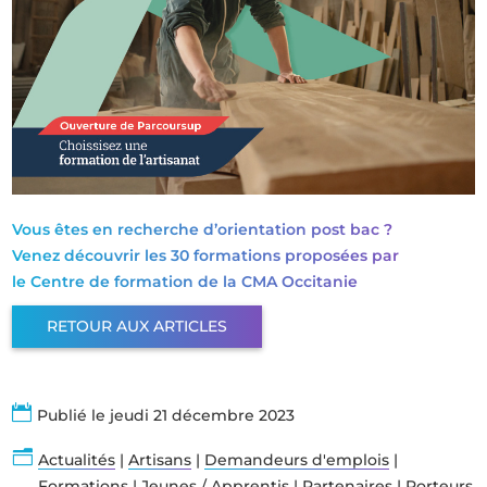
Vous êtes en recherche d’orientation post bac ?
Venez découvrir les 30 formations proposées par
le Centre de formation de la CMA Occitanie
RETOUR AUX ARTICLES

Publié le jeudi 21 décembre 2023
n
Actualités
|
Artisans
|
Demandeurs d'emplois
|
Formations
|
Jeunes / Apprentis
|
Partenaires
|
Porteurs