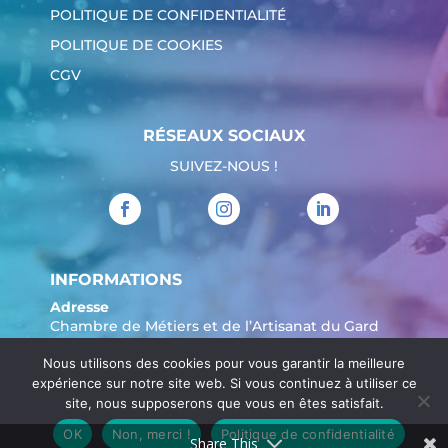
POLITIQUE DE CONFIDENTIALITÉ
POLITIQUE DE COOKIES
CGV
RÉSEAUX SOCIAUX
SUIVEZ-NOUS !
INFORMATIONS
Adresse
Chambre de Métiers et de l’Artisanat du Gard
904 Avenue Marechal Juin
Nous utilisons des cookies pour vous garantir la meilleure
30908 Nîmes
expérience sur notre site web. Si vous continuez à utiliser ce
Tél. :
04 66 62 80 00
site, nous supposerons que vous en êtes satisfait.
OK
Non, merci !
Politique de confidentialité
Share This