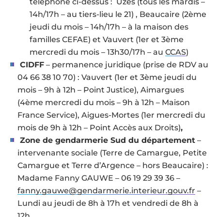
téléphone ci-dessus : Uzès (tous les mardis –
14h/17h – au tiers-lieu le 21) , Beaucaire (2ème
jeudi du mois – 14h/17h – à la maison des
familles CEFAE) et Vauvert (1er et 3ème
mercredi du mois – 13h30/17h – au
CCAS
)
CIDFF
– permanence juridique (prise de RDV au
04 66 38 10 70) : Vauvert (1er et 3ème jeudi du
mois – 9h à 12h – Point Justice), Aimargues
(4ème mercredi du mois – 9h à 12h – Maison
France Service), Aigues-Mortes (1er mercredi du
mois de 9h à 12h – Point Accès aux Droits)
,
Zone de gendarmerie Sud du département
–
intervenante sociale (Terre de Camargue, Petite
Camargue et Terre d’Argence – hors Beaucaire) :
Madame Fanny GAUWE – 06 19 29 39 36 –
fanny.gauwe@gendarmerie.interieur.gouv.fr
–
Lundi au jeudi de 8h à 17h et vendredi de 8h à
12h