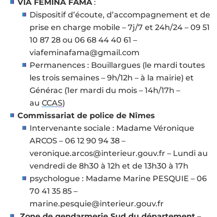
VIA FEMINA FAMA
:
Dispositif d’écoute, d’accompagnement et de
prise en charge mobile – 7j/7 et 24h/24 – 09 51
10 87 28 ou 06 68 44 40 61 –
viafeminafama@gmail.com
Permanences : Bouillargues (le mardi toutes
les trois semaines – 9h/12h – à la mairie) et
Générac (1er mardi du mois – 14h/17h –
au
CCAS
)
Commissariat de police de Nîmes
Intervenante sociale : Madame Véronique
ARCOS – 06 12 90 94 38 –
veronique.arcos@interieur.gouv.fr – Lundi au
vendredi de 8h30 à 12h et de 13h30 à 17h
psychologue : Madame Marine PESQUIE – 06
70 41 35 85 –
marine.pesquie@interieur.gouv.fr
Zone de gendarmerie Sud du département
–