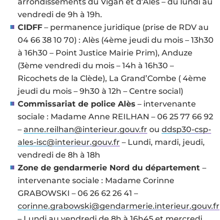
arrondissements du Vigan et d’Alès – du lundi au
vendredi de 9h à 19h.
CIDFF
– permanence juridique (prise de RDV au
04 66 38 10 70) : Alès (4ème jeudi du mois – 13h30
à 16h30 – Point Justice Mairie Prim), Anduze
(3ème vendredi du mois – 14h à 16h30 –
Ricochets de la Clède), La Grand’Combe ( 4ème
jeudi du mois – 9h30 à 12h – Centre social)
Commissariat de police Alès
– intervenante
sociale : Madame Anne REILHAN – 06 25 77 66 92
–
anne.reilhan@interieur.gouv.fr
ou
ddsp30-csp-
ales-isc@interieur.gouv.fr
– Lundi, mardi, jeudi,
vendredi de 8h à 18h
Zone de gendarmerie Nord du département
–
intervenante sociale : Madame Corinne
GRABOWSKI – 06 26 62 26 41 –
corinne.grabowski@gendarmerie.interieur.gouv.fr
– Lundi au vendredi de 8h à 16h45 et mercredi