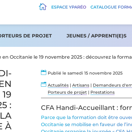

ESPACE YPARÉO
CATALOGUE FORM
ORTEURS DE PROJET
JEUNES / APPRENTI(E)S
e en Occitanie le 19 novembre 2025 : découvrez la forma
DI-

Publié le samedi 15 novembre 2025
 EN
n
Actualités
|
Artisans
|
Demandeurs d'em
 19
Porteurs de projet
|
Prestations
5 :
CFA Handi-Accueillant : for
LA
Parce que la formation doit être ouver
 À
Occitanie se mobilise en faveur de l’
Occitanie organise la journée « CFA Ha