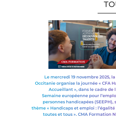
TO
Le mercredi 19 novembre 2025, l
Occitanie organise la journée « CFA H
Accueillant », dans le cadre de l
Semaine européenne pour l’emplo
personnes handicapées (SEEPH), s
thème « Handicaps et emploi : l’égalité
toutes et tous ». CMA Formation 