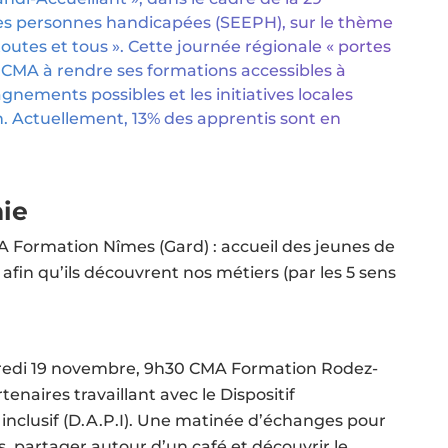
s personnes handicapées (SEEPH), sur le thème
toutes et tous ». Cette journée régionale « portes
a CMA à rendre ses formations accessibles à
nements possibles et les initiatives locales
. Actuellement, 13% des apprentis sont en
ie
 Formation Nîmes (Gard) : accueil des jeunes de
fin qu’ils découvrent nos métiers (par les 5 sens
credi 19 novembre, 9h30 CMA Formation Rodez-
enaires travaillant avec le Dispositif
lusif (D.A.P.I). Une matinée d’échanges pour
ns, partager autour d’un café et découvrir le