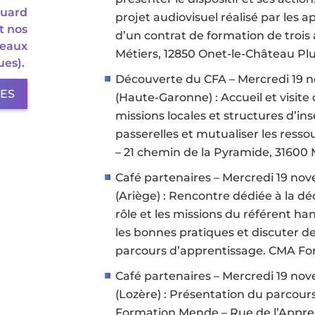
ouard
projet audiovisuel réalisé par les 
t nos
d’un contrat de formation de troi
teaux
Métiers, 12850 Onet-le-Château Plus 
ues).
Découverte du CFA – Mercredi 19 
LES
(Haute-Garonne) : Accueil et visite
missions locales et structures d’i
passerelles et mutualiser les ress
– 21 chemin de la Pyramide, 31600
Café partenaires – Mercredi 19 no
(Ariège) : Rencontre dédiée à la déc
rôle et les missions du référent h
les bonnes pratiques et discuter d
parcours d’apprentissage. CMA For
Café partenaires – Mercredi 19 n
(Lozère) : Présentation du parcou
Formation Mende – Rue de l’Appr