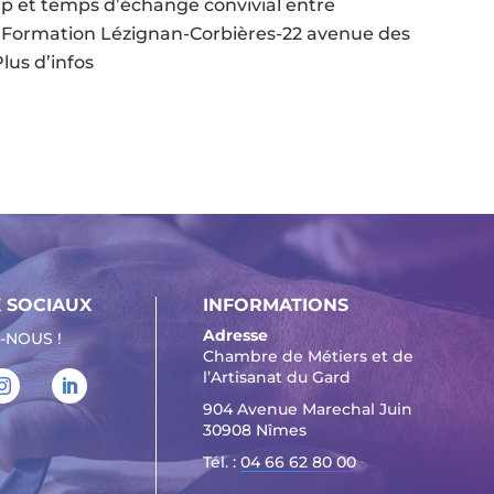
ap et temps d’échange convivial entre
A Formation Lézignan-Corbières-22 avenue des
lus d’infos
 SOCIAUX
INFORMATIONS
Adresse
-NOUS !
Chambre de Métiers et de
l’Artisanat du Gard
904 Avenue Marechal Juin
30908 Nîmes
Tél. :
04 66 62 80 00