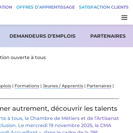
ATION
OFFRES D’APPRENTISSAGE
SATISFACTION CLIENTS
DEMANDEURS D’EMPLOIS
PARTENAIRES
tion ouverte à tous
plois
|
Formations
|
Jeunes / Apprentis
|
Partenaires
|
mer autrement, découvrir les talents
te à tous, la Chambre de Métiers et de l’Artisanat
inclusion. Le mercredi 19 novembre 2025, la CMA
ndi-Accueillant », dans le cadre de la 29ᵉ