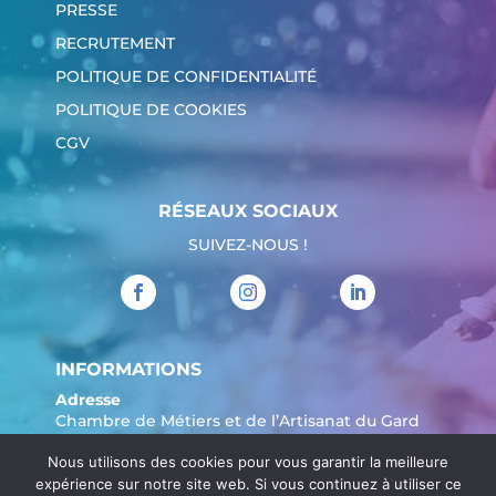
PRESSE
RECRUTEMENT
POLITIQUE DE CONFIDENTIALITÉ
POLITIQUE DE COOKIES
CGV
RÉSEAUX SOCIAUX
SUIVEZ-NOUS !
INFORMATIONS
Adresse
Chambre de Métiers et de l’Artisanat du Gard
904 Avenue Marechal Juin
Nous utilisons des cookies pour vous garantir la meilleure
30908 Nîmes
expérience sur notre site web. Si vous continuez à utiliser ce