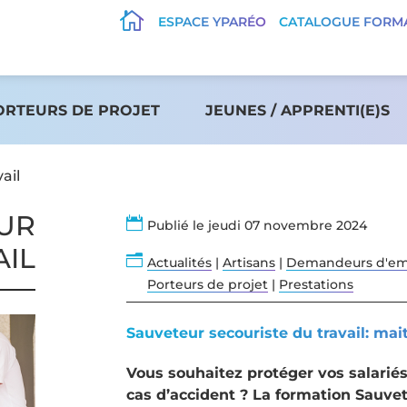

ESPACE YPARÉO
CATALOGUE FORM
ORTEURS DE PROJET
JEUNES / APPRENTI(E)S
ail
UR

Publié le jeudi 07 novembre 2024
AIL
n
Actualités
|
Artisans
|
Demandeurs d'em
Porteurs de projet
|
Prestations
Sauveteur secouriste du travail: mait
Vous souhaitez protéger vos salariés 
cas d’accident ? La formation Sauvet