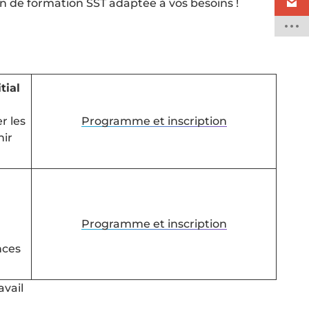
n de formation SST adaptée à vos besoins !
tial
r les
Programme et inscription
nir
Programme et inscription
nces
avail