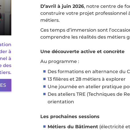
D’avril à juin 2026
, notre centre de f
construire votre projet professionnel
métiers.
Ces temps d’immersion sont l’occasion
comprendre les réalités des métiers 
ation
der à
Une découverte active et concrète
nel à
Au programme :
e des
Des formations en alternance du 
iers.
13 filières et 28 métiers à explorer
LES
Une journée en atelier pratique pou
Des ateliers TRE (Techniques de 
orientation
Les prochaines sessions
Métiers du Bâtiment
(électricité e