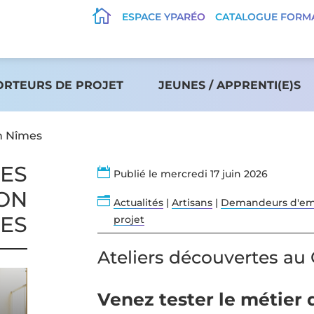

ESPACE YPARÉO
CATALOGUE FORM
ORTEURS DE PROJET
JEUNES / APPRENTI(E)S
n Nîmes
TES

Publié le mercredi 17 juin 2026
ON
n
Actualités
|
Artisans
|
Demandeurs d'em
ES
projet
Ateliers découvertes a
Venez tester le métier q