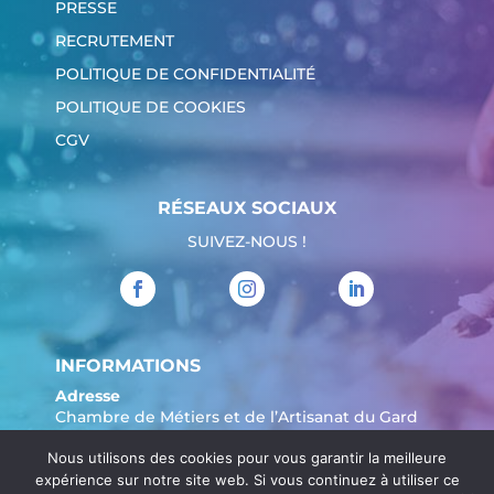
PRESSE
RECRUTEMENT
POLITIQUE DE CONFIDENTIALITÉ
POLITIQUE DE COOKIES
CGV
RÉSEAUX SOCIAUX
SUIVEZ-NOUS !
INFORMATIONS
Adresse
Chambre de Métiers et de l’Artisanat du Gard
904 Avenue Marechal Juin
Nous utilisons des cookies pour vous garantir la meilleure
30908 Nîmes
expérience sur notre site web. Si vous continuez à utiliser ce