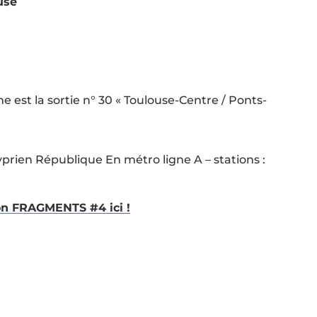
use
e est la sortie n° 30 « Toulouse-Centre / Ponts-
 Cyprien République En métro ligne A – stations :
lon FRAGMENTS #4 ici !