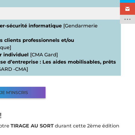
ber-sécurité informatique
[Gendarmerie
s clients professionnels et/ou
ique]
r individuel
[CMA Gard]
se d’entreprise : Les aides mobilisables, prêts
 GARD -CMA]
JE M’INSCRIS
!
otre
TIRAGE AU SORT
durant cette 2ème édition