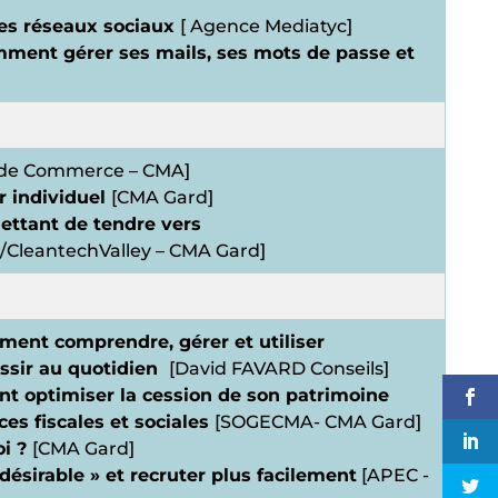
es réseaux sociaux
[ Agence Mediatyc]
mment gérer ses mails, ses mots de passe et
l de Commerce – CMA]
r individuel
[CMA Gard]
ettant de tendre vers
 /CleantechValley – CMA Gard]
mment comprendre, gérer et utiliser
ussir au quotidien
[David FAVARD Conseils]
t optimiser la cession de son patrimoine
ces fiscales et sociales
[SOGECMA- CMA Gard]
oi ?
[CMA Gard]
sirable » et recruter plus facilement
[APEC -