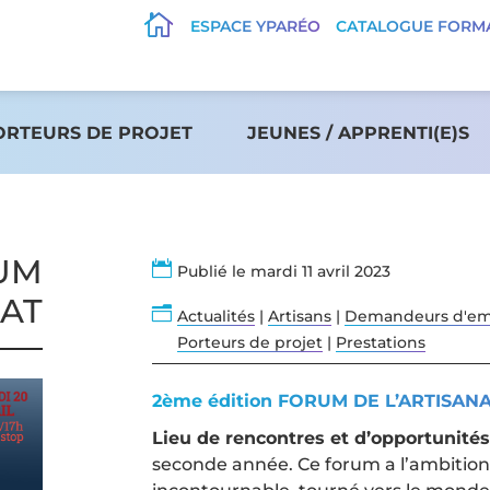

ESPACE YPARÉO
CATALOGUE FORM
ORTEURS DE PROJET
JEUNES / APPRENTI(E)S
UM

Publié le mardi 11 avril 2023
NAT
n
Actualités
|
Artisans
|
Demandeurs d'em
Porteurs de projet
|
Prestations
2ème édition FORUM DE L’ARTISAN
Lieu de rencontres et d’opportunités
seconde année. Ce forum a l’ambiti