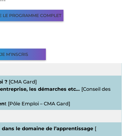
GE LE PROGRAMME COMPLET
JE M’INSCRIS
oi ?
[CMA Gard]
n entreprise, les démarches etc…
[Conseil des
en
t [Pôle Emploi – CMA Gard]
es dans le domaine de l’apprentissage
[