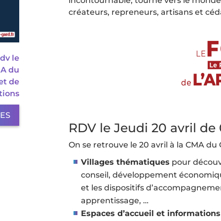
incontournable, tourné vers le monde d
créateurs, repreneurs, artisans et cé
dv le
MA du
et de
tions
LES
RDV le Jeudi 20 avril d
On se retrouve le 20 avril à la CMA d
Villages thématiques
pour découvri
conseil, développement économique
et les dispositifs d’accompagneme
apprentissage, …
Espaces d’accueil et informations