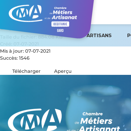
Depliant Répar'Acteur
ARTISANS
P
Taille du fichier: 884.08 KB
Créé: 07-07-2021
Mis à jour: 07-07-2021
Succès: 1546
Télécharger
Aperçu