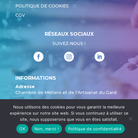
POLITIQUE DE COOKIES
CGV
RÉSEAUX SOCIAUX
SUIVEZ-NOUS !
INFORMATIONS
Adresse
Chambre de Métiers et de l’Artisanat du Gard
904 Avenue Marechal Juin
Nous utilisons des cookies pour vous garantir la meilleure
30908 Nîmes
expérience sur notre site web. Si vous continuez à utiliser ce
Tél. :
04 66 62 80 00
site, nous supposerons que vous en êtes satisfait.
OK
Non, merci !
Politique de confidentialité