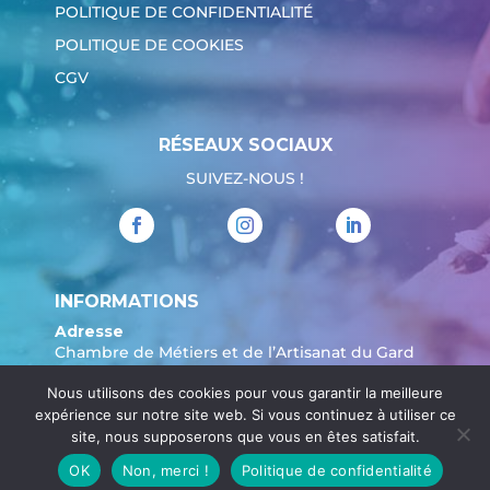
POLITIQUE DE CONFIDENTIALITÉ
POLITIQUE DE COOKIES
CGV
RÉSEAUX SOCIAUX
SUIVEZ-NOUS !
INFORMATIONS
Adresse
Chambre de Métiers et de l’Artisanat du Gard
904 Avenue Marechal Juin
Nous utilisons des cookies pour vous garantir la meilleure
30908 Nîmes
expérience sur notre site web. Si vous continuez à utiliser ce
Tél. :
04 66 62 80 00
site, nous supposerons que vous en êtes satisfait.
OK
Non, merci !
Politique de confidentialité