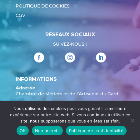
POLITIQUE DE COOKIES
CGV
RÉSEAUX SOCIAUX
SUIVEZ-NOUS !
INFORMATIONS
Adresse
Chambre de Métiers et de l’Artisanat du Gard
904 Avenue Marechal Juin
Nous utilisons des cookies pour vous garantir la meilleure
30908 Nîmes
expérience sur notre site web. Si vous continuez à utiliser ce
Tél. :
04 66 62 80 00
site, nous supposerons que vous en êtes satisfait.
OK
Non, merci !
Politique de confidentialité