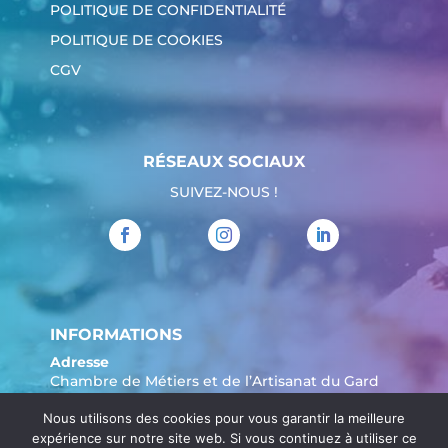
POLITIQUE DE CONFIDENTIALITÉ
POLITIQUE DE COOKIES
CGV
RÉSEAUX SOCIAUX
SUIVEZ-NOUS !
INFORMATIONS
Adresse
Chambre de Métiers et de l’Artisanat du Gard
904 Avenue Marechal Juin
Nous utilisons des cookies pour vous garantir la meilleure
30908 Nîmes
expérience sur notre site web. Si vous continuez à utiliser ce