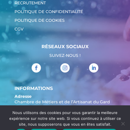
RECRUTEMENT
POLITIQUE DE CONFIDENTIALITÉ
POLITIQUE DE COOKIES
CGV
RÉSEAUX SOCIAUX
SUIVEZ-NOUS !
INFORMATIONS
Adresse
Chambre de Métiers et de l’Artisanat du Gard
904 Avenue Marechal Juin
Nous utilisons des cookies pour vous garantir la meilleure
30908 Nîmes
expérience sur notre site web. Si vous continuez à utiliser ce
Tél. :
04 66 62 80 00
site, nous supposerons que vous en êtes satisfait.