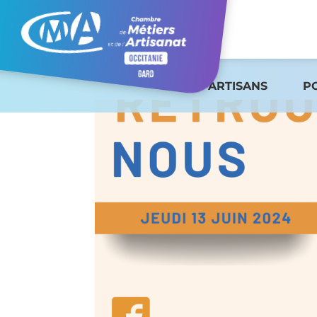
ARTISANS
P