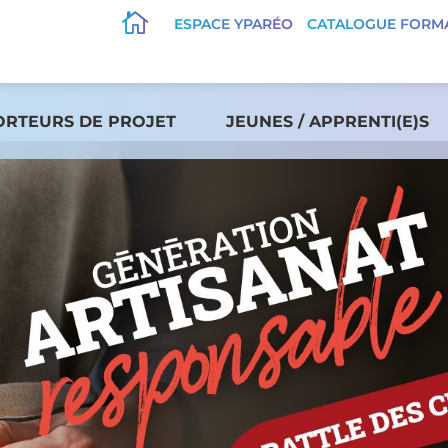

ESPACE YPARÉO
CATALOGUE FORM
ORTEURS DE PROJET
JEUNES / APPRENTI(E)S