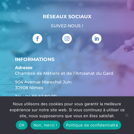
RÉSEAUX SOCIAUX
SUIVEZ-NOUS !
INFORMATIONS
Adresse
Chambre de Métiers et de l’Artisanat du Gard
904 Avenue Marechal Juin
30908 Nîmes
Tél. :
04 66 62 80 00
Nous utilisons des cookies pour vous garantir la meilleure
expérience sur notre site web. Si vous continuez à utiliser ce
site, nous supposerons que vous en êtes satisfait.
OK
Non, merci !
Politique de confidentialité