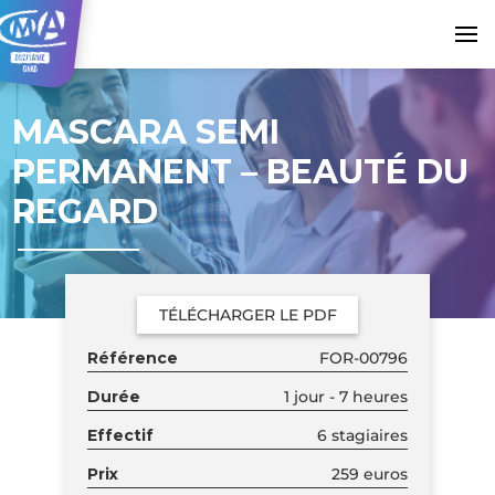
MASCARA SEMI
PERMANENT – BEAUTÉ DU
REGARD
TÉLÉCHARGER LE PDF
Référence
FOR-00796
Durée
1 jour - 7 heures
Effectif
6 stagiaires
Prix
259 euros