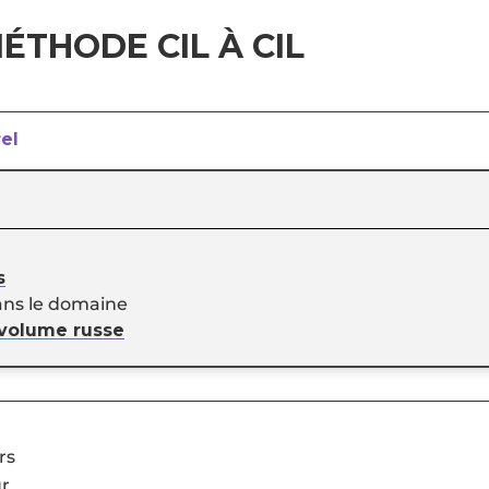
MÉTHODE CIL À CIL
rel
s
ans le domaine
 volume russe
rs
ur