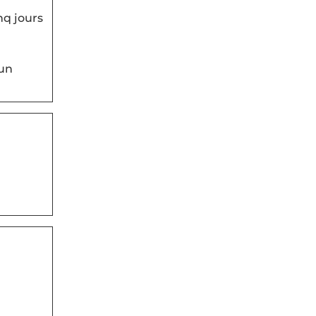
nq jours
 un