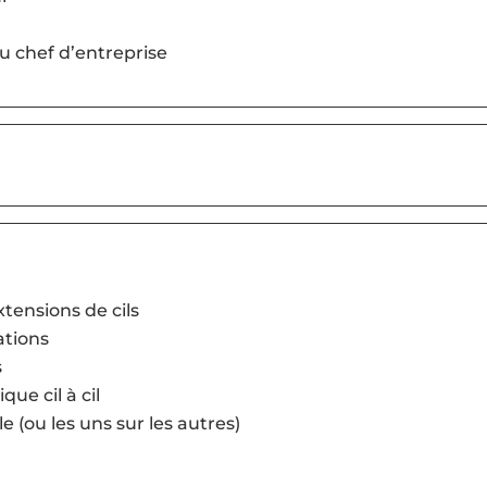
du chef d’entreprise
xtensions de cils
ations
s
ue cil à cil
 (ou les uns sur les autres)