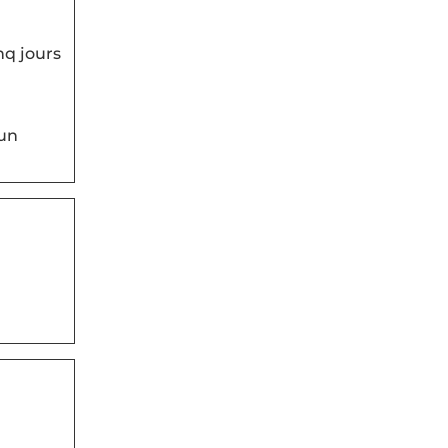
nq jours
 un