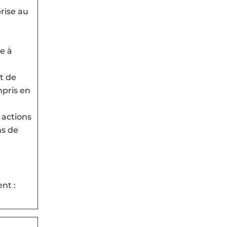
rise au
ge à
t de
mpris en
 actions
ns de
nt :