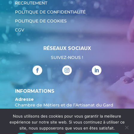
RECRUTEMENT
POLITIQUE DE CONFIDENTIALITÉ
POLITIQUE DE COOKIES
CGV
RÉSEAUX SOCIAUX
SUIVEZ-NOUS !
INFORMATIONS
Adresse
Chambre de Métiers et de l’Artisanat du Gard
904 Avenue Marechal Juin
Nous utilisons des cookies pour vous garantir la meilleure
30908 Nîmes
expérience sur notre site web. Si vous continuez à utiliser ce
Tél. :
04 66 62 80 00
site, nous supposerons que vous en êtes satisfait.