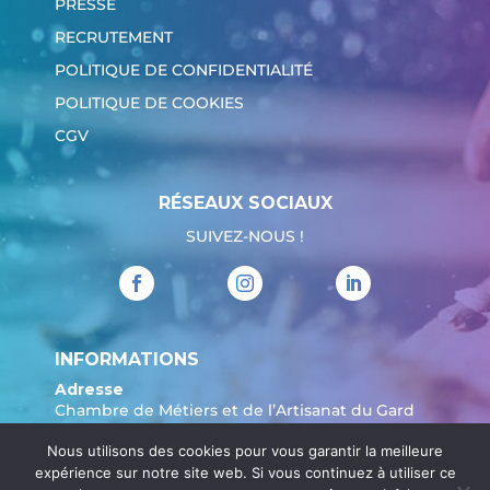
PRESSE
RECRUTEMENT
POLITIQUE DE CONFIDENTIALITÉ
POLITIQUE DE COOKIES
CGV
RÉSEAUX SOCIAUX
SUIVEZ-NOUS !
INFORMATIONS
Adresse
Chambre de Métiers et de l’Artisanat du Gard
904 Avenue Marechal Juin
Nous utilisons des cookies pour vous garantir la meilleure
30908 Nîmes
expérience sur notre site web. Si vous continuez à utiliser ce