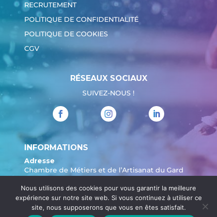
RECRUTEMENT
POLITIQUE DE CONFIDENTIALITÉ
POLITIQUE DE COOKIES
CGV
RÉSEAUX SOCIAUX
SUIVEZ-NOUS !
INFORMATIONS
Adresse
Chambre de Métiers et de l’Artisanat du Gard
904 Avenue Marechal Juin
Nous utilisons des cookies pour vous garantir la meilleure
30908 Nîmes
expérience sur notre site web. Si vous continuez à utiliser ce
Tél. :
04 66 62 80 00
site, nous supposerons que vous en êtes satisfait.