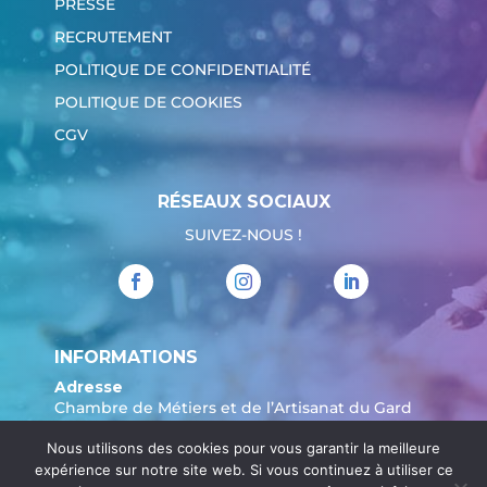
PRESSE
RECRUTEMENT
POLITIQUE DE CONFIDENTIALITÉ
POLITIQUE DE COOKIES
CGV
RÉSEAUX SOCIAUX
SUIVEZ-NOUS !
INFORMATIONS
Adresse
Chambre de Métiers et de l’Artisanat du Gard
904 Avenue Marechal Juin
Nous utilisons des cookies pour vous garantir la meilleure
30908 Nîmes
expérience sur notre site web. Si vous continuez à utiliser ce