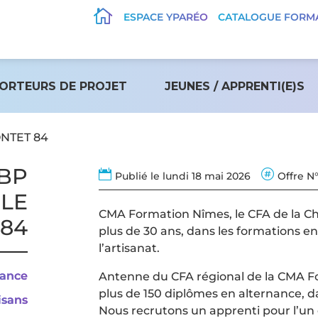

ESPACE YPARÉO
CATALOGUE FORM
ORTEURS DE PROJET
JEUNES / APPRENTI(E)S
ONTET 84
 BP


Publié le lundi 18 mai 2026
Offre N
 LE
CMA Formation Nîmes, le CFA de la Ch
 84
plus de 30 ans, dans les formations en
l’artisanat.
nance
Antenne du CFA régional de la CMA Fo
plus de 150 diplômes en alternance, d
isans
Nous recrutons un apprenti pour l’un 