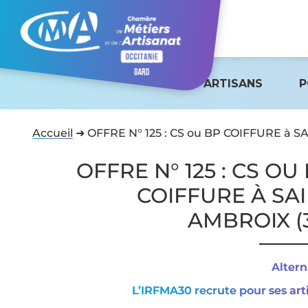
ARTISANS
P
Accueil
➜
OFFRE N° 125 : CS ou BP COIFFURE à S
OFFRE N° 125 : CS OU
COIFFURE À SA
AMBROIX (
Alter
L’IRFMA30 recrute pour ses art