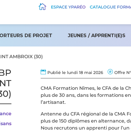

ESPACE YPARÉO
CATALOGUE FORM
ORTEURS DE PROJET
JEUNES / APPRENTI(E)S
AINT AMBROIX (30)
 BP


Publié le lundi 18 mai 2026
Offre N
INT
CMA Formation Nîmes, le CFA de la Ch
30)
plus de 30 ans, dans les formations en
l’artisanat.
nance
Antenne du CFA régional de la CMA Fo
plus de 150 diplômes en alternance, d
isans
Nous recrutons un apprenti pour l’un 