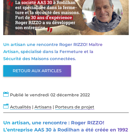
Un artisan une rencontre Roger RIZZO! Maître
Artisan, spécialisé dans la Fermeture et la
Sécurité des Maisons connectées.
RETOUR AUX ARTICLES

Publié le vendredi 02 décembre 2022
n
Actualités
|
Artisans
|
Porteurs de projet
Un artisan, une rencontre : Roger RIZZO!
L’entreprise AAS 30 à Rodilhan a été créée en 1992