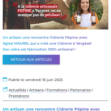
Un artisan une rencontre Cidrerie Pépine avec
Aglaé MAUREL qui a créé une Cidrerie à Vergèze!
Son cidre est fabrication 100% artisanal !
RETOUR AUX ARTICLES

Publié le vendredi 16 juin 2023
n
Actualités
|
Artisans
|
Formations
|
Partenaires
|
Prestations
Un artisan une rencontre Cidrerie Pépine avec