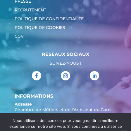
PRESSE
RECRUTEMENT
POLITIQUE DE CONFIDENTIALITÉ
POLITIQUE DE COOKIES
CGV
RÉSEAUX SOCIAUX
SUIVEZ-NOUS !
INFORMATIONS
Adresse
Chambre de Métiers et de l’Artisanat du Gard
904 Avenue Marechal Juin
Nous utilisons des cookies pour vous garantir la meilleure
30908 Nîmes
expérience sur notre site web. Si vous continuez à utiliser ce