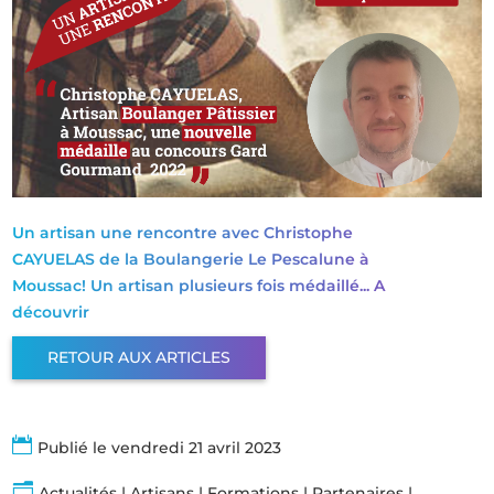
Un artisan une rencontre avec Christophe
CAYUELAS de la Boulangerie Le Pescalune à
Moussac! Un artisan plusieurs fois médaillé... A
découvrir
RETOUR AUX ARTICLES

Publié le vendredi 21 avril 2023
n
Actualités
|
Artisans
|
Formations
|
Partenaires
|