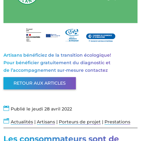
Artisans bénéficiez de la transition écologique!
Pour bénéficier gratuitement du diagnostic et
de l’accompagnement sur-mesure contactez
RETOUR AUX ARTICLES

Publié le jeudi 28 avril 2022
n
Actualités
|
Artisans
|
Porteurs de projet
|
Prestations
Les consommateurs sont de