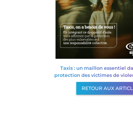
Taxis : un maillon essentiel da
protection des victimes de viole
RETOUR AUX ARTIC