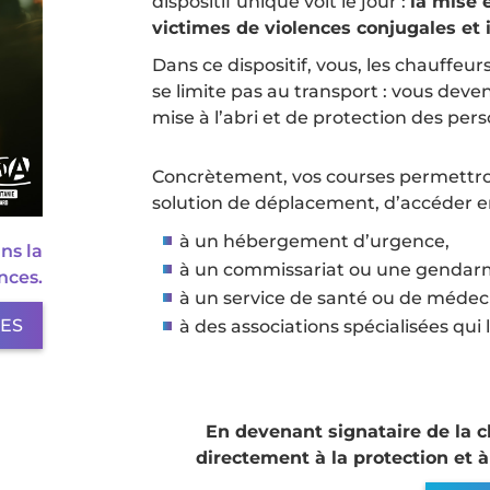
dispositif unique voit le jour :
la mise 
victimes de violences conjugales et in
Dans ce dispositif, vous, les chauffeur
se limite pas au transport : vous deven
mise à l’abri et de protection des pe
Concrètement, vos courses permettron
solution de déplacement, d’accéder en
à un hébergement d’urgence,
ns la
à un commissariat ou une gendarm
nces.
à un service de santé ou de médeci
LES
à des associations spécialisées qu
En devenant signataire de la ch
directement à la protection et 