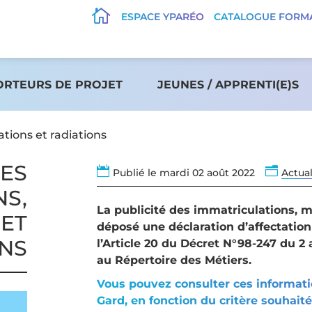

ESPACE YPARÉO
CATALOGUE FORM
ORTEURS DE PROJET
JEUNES / APPRENTI(E)S
ations et radiations
DES

n
Publié le mardi 02 août 2022
Actual
NS,
La publicité des immatriculations, m
 ET
déposé une déclaration d’affectatio
ONS
l’Article 20 du Décret N°98-247 du 2 av
au Répertoire des Métiers.
Vous pouvez consulter ces informatio
Gard, en fonction du critère souhaité