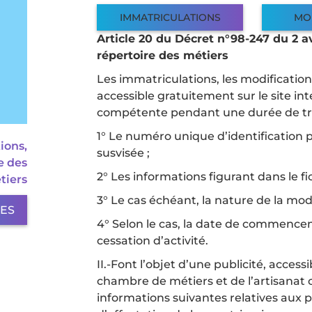
IMMATRICULATIONS
MO
Article 20 du Décret n°98-247 du 2 avr
répertoire des métiers
Les immatriculations, les modifications 
accessible gratuitement sur le site in
compétente pendant une durée de tren
1° Le numéro unique d’identification pr
ions,
susvisée ;
e des
2° Les informations figurant dans le f
tiers
3° Le cas échéant, la nature de la modi
LES
4° Selon le cas, la date de commenceme
cessation d’activité.
II.-Font l’objet d’une publicité, access
chambre de métiers et de l’artisanat 
informations suivantes relatives aux 