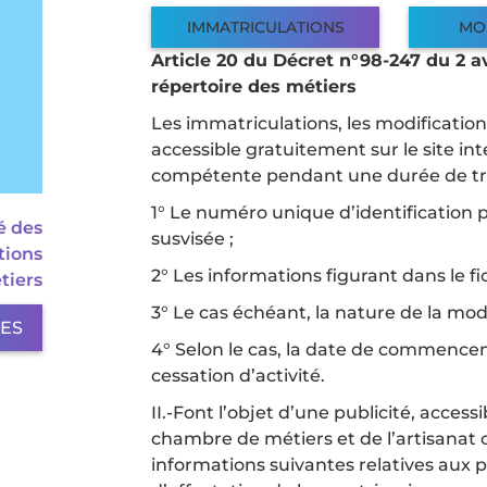
IMMATRICULATIONS
MO
Article 20 du Décret n°98-247 du 2 avr
répertoire des métiers
Les immatriculations, les modifications 
accessible gratuitement sur le site in
compétente pendant une durée de tren
1° Le numéro unique d’identification pr
é des
susvisée ;
tions
2° Les informations figurant dans le f
tiers
3° Le cas échéant, la nature de la modi
LES
4° Selon le cas, la date de commenceme
cessation d’activité.
II.-Font l’objet d’une publicité, access
chambre de métiers et de l’artisanat 
informations suivantes relatives aux 