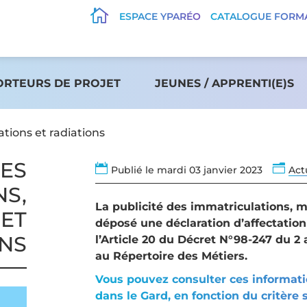

ESPACE YPARÉO
CATALOGUE FORM
ORTEURS DE PROJET
JEUNES / APPRENTI(E)S
ations et radiations
DES

n
Publié le mardi 03 janvier 2023
Act
NS,
La publicité des immatriculations, m
 ET
déposé une déclaration d’affectatio
ONS
l’Article 20 du Décret N°98-247 du 2 av
au Répertoire des Métiers.
Vous pouvez consulter ces informat
dans le Gard, en fonction du critère 