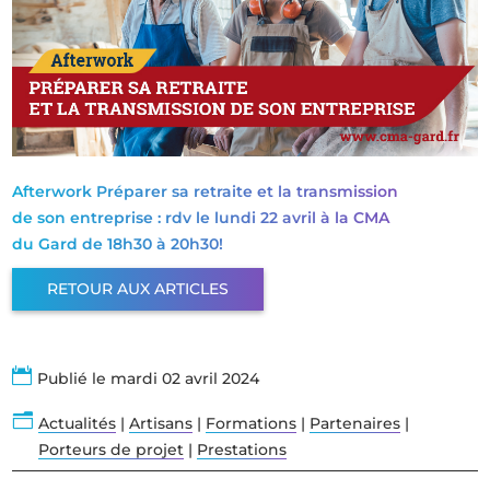
Afterwork Préparer sa retraite et la transmission
de son entreprise : rdv le lundi 22 avril à la CMA
du Gard de 18h30 à 20h30!
RETOUR AUX ARTICLES

Publié le mardi 02 avril 2024
n
Actualités
|
Artisans
|
Formations
|
Partenaires
|
Porteurs de projet
|
Prestations