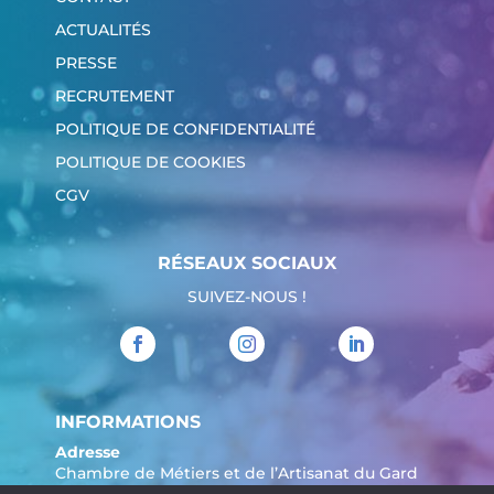
ACTUALITÉS
PRESSE
RECRUTEMENT
POLITIQUE DE CONFIDENTIALITÉ
POLITIQUE DE COOKIES
CGV
RÉSEAUX SOCIAUX
SUIVEZ-NOUS !
INFORMATIONS
Adresse
Chambre de Métiers et de l’Artisanat du Gard