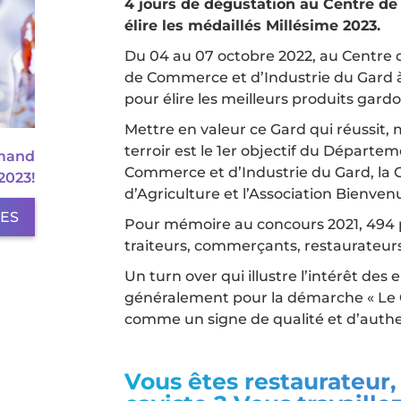
4 jours de dégustation au Centre de
élire les médaillés Millésime 2023.
Du 04 au 07 octobre 2022, au Centre 
de Commerce et d’Industrie du Gard à
pour élire les meilleurs produits gardo
Mettre en valeur ce Gard qui réussit,
terroir est le 1er objectif du Départ
rmand
Commerce et d’Industrie du Gard, la 
2023!
d’Agriculture et l’Association Bienven
LES
Pour mémoire au concours 2021, 494 pr
traiteurs, commerçants, restaurateurs
Un turn over qui illustre l’intérêt des
généralement pour la démarche « Le Ga
comme un signe de qualité et d’authen
Vous êtes restaurateur,