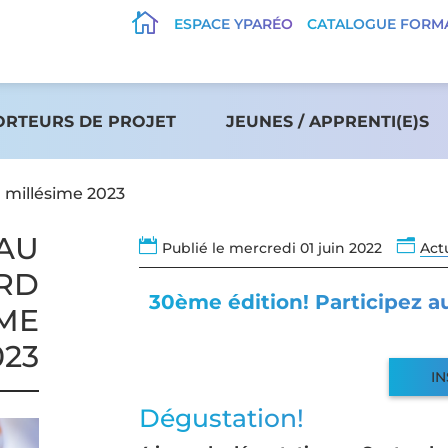

ESPACE YPARÉO
CATALOGUE FORM
ORTEURS DE PROJET
JEUNES / APPRENTI(E)S
 millésime 2023
 AU

n
Publié le mercredi 01 juin 2022
Act
RD
30ème édition! Participez 
ME
023
IN
Dégustation!