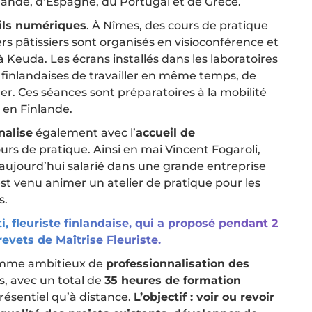
lande, d’Espagne, du Portugal et de Grèce.
tils numériques
. À Nîmes, des cours de pratique
rs pâtissiers sont organisés en visioconférence et
à Keuda. Les écrans installés dans les laboratoires
 finlandaises de travailler en même temps, de
er. Ces séances sont préparatoires à la mobilité
 en Finlande.
nalise
également avec l’
accueil de
urs de pratique. Ainsi en mai Vincent Fogaroli,
aujourd’hui salarié dans une grande entreprise
 est venu animer un atelier de pratique pour les
s.
, fleuriste finlandaise, qui a proposé pendant 2
evets de Maîtrise Fleuriste.
ramme ambitieux de
professionnalisation des
s, avec un total de
35 heures de formation
ésentiel qu’à distance.
L’objectif : voir ou revoir