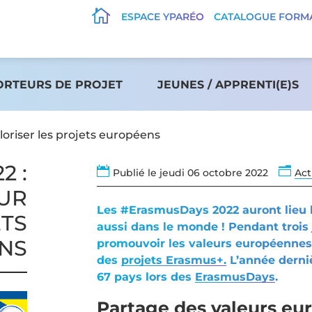

ESPACE YPARÉO
CATALOGUE FORM
ORTEURS DE PROJET
JEUNES / APPRENTI(E)S
loriser les projets européens
2 :

n
Publié le jeudi 06 octobre 2022
Act
OUR
Les #ErasmusDays 2022 auront lieu le
ETS
aussi dans le monde ! Pendant trois j
NS
promouvoir les valeurs européennes, 
des
projets Erasmus+.
L’année derni
67 pays lors des
ErasmusDays
.
Partage des valeurs e