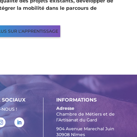
qualité des projets existants, développer de
tégrer la mobilité dans le parcours de
LUS SUR L’APPRENTISSAGE
 SOCIAUX
INFORMATIONS
Adresse
-NOUS !
Chambre de Métiers et de
l’Artisanat du Gard
904 Avenue Marechal Juin
30908 Nîmes