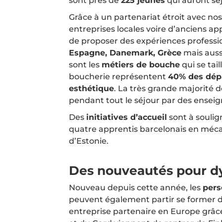
sont près de
225 jeunes
qui auront séj
Grâce à un partenariat étroit avec n
entreprises locales voire d’anciens appr
de proposer des expériences professi
Espagne, Danemark, Grèce
mais aussi
sont les
métiers de bouche
qui se tail
boucherie représentent
40% des dép
esthétique
. La très grande majorité 
pendant tout le séjour par des enseig
Des
initiatives d’accueil
sont à soulign
quatre apprentis barcelonais en méc
d’Estonie.
Des nouveautés pour d
Nouveau depuis cette année, les
pers
peuvent également partir se former 
entreprise partenaire en Europe grâc