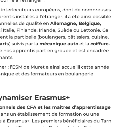
ourné à l’étranger !
os interlocuteurs européens, dont de nombreuses
entis installés à l’étranger, il a été ainsi possible
onnelles de qualité en
Allemagne, Belgique,
 Italie, Finlande, Irlande, Suède ou Lettonie. Ce
lent la part belle (boulangers, pâtissiers, cuisine,
arts
) suivis par la
mécanique auto
et la
coiffure-
de nos apprentis part en groupe et est encadrée
nants.
er : l’ESM de Muret a ainsi accueilli cette année
anique et des formateurs en boulangerie
ynamiser Erasmus+
onnels des CFA et les maîtres d’apprentissage
dans un établissement de formation ou une
e à Erasmus+. Les premiers bénéficiaires du Tarn