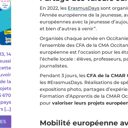
En 2022, les
ErasmusDays
sont organi
l’Année européenne de la jeunesse, a
européennes avec la jeunesse d’aujou
et bien d’autres à venir”.
Organisés chaque année en Occitanie
l’ensemble des CFA de la CMA Occita
européenne est l’occasion pour les ét
3, 14
l’échelle locale : élèves, professeurs, 
aussi
journalistes.
cette
uvoir
Pendant 3 jours, les
CFA de la CMAR O
de la
les #ErasmusDays. Réalisations de sp
ojets
expositions photo, partages d’expérien
5 670
Formation d’Apprentis de la CMAR O
 pays
pour
valoriser leurs projets europée
rs […]
Mobilité européenne a
LES