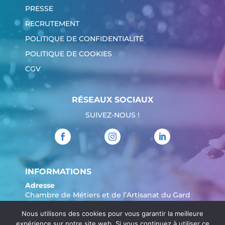
PRESSE
RECRUTEMENT
POLITIQUE DE CONFIDENTIALITÉ
POLITIQUE DE COOKIES
CGV
RÉSEAUX SOCIAUX
SUIVEZ-NOUS !
INFORMATIONS
Adresse
Chambre de Métiers et de l’Artisanat du Gard
904 Avenue Marechal Juin
Nous utilisons des cookies pour vous garantir la meilleure
30908 Nîmes
expérience sur notre site web. Si vous continuez à utiliser ce