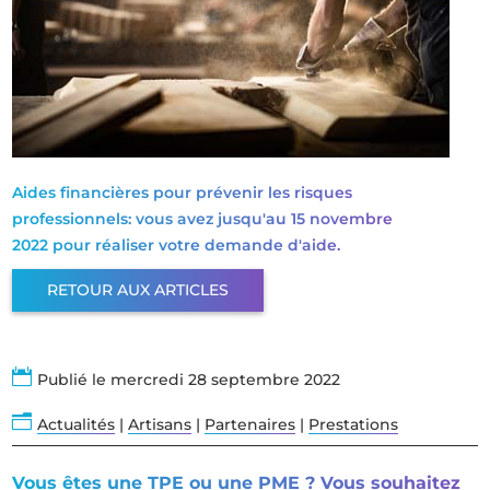
Aides financières pour prévenir les risques
professionnels: vous avez jusqu'au 15 novembre
2022 pour réaliser votre demande d'aide.
RETOUR AUX ARTICLES

Publié le mercredi 28 septembre 2022
n
Actualités
|
Artisans
|
Partenaires
|
Prestations
Vous êtes une TPE ou une PME ? Vous souhaitez