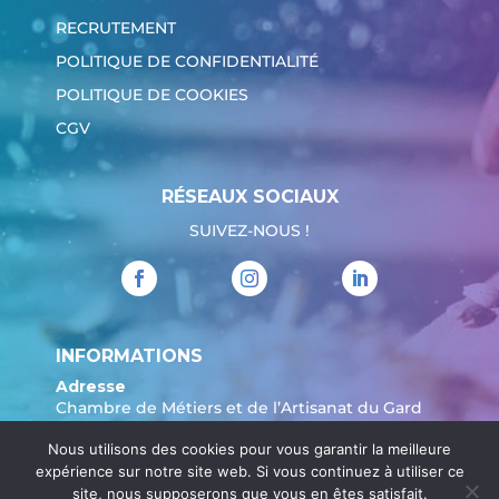
RECRUTEMENT
POLITIQUE DE CONFIDENTIALITÉ
POLITIQUE DE COOKIES
CGV
RÉSEAUX SOCIAUX
SUIVEZ-NOUS !
INFORMATIONS
Adresse
Chambre de Métiers et de l’Artisanat du Gard
904 Avenue Marechal Juin
Nous utilisons des cookies pour vous garantir la meilleure
30908 Nîmes
expérience sur notre site web. Si vous continuez à utiliser ce
Tél. :
04 66 62 80 00
site, nous supposerons que vous en êtes satisfait.