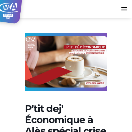
P’tit dej’
Économique à
Alès spécial crise