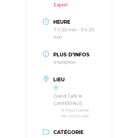
Expiré!
HEURE
7 h 30 min - 9 h 30
min
PLUS D'INFOS
Inscription
LIEU
Grand Café le
GAMBRINUS
13 Place Gabriel
Peri 30100 Alès
CATÉGORIE