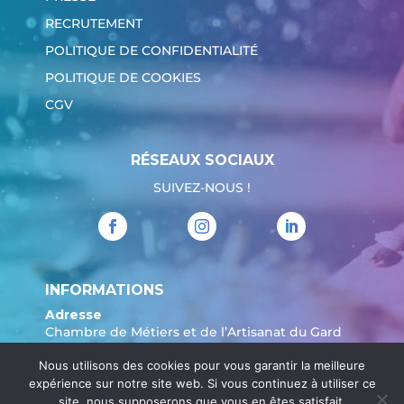
RECRUTEMENT
POLITIQUE DE CONFIDENTIALITÉ
POLITIQUE DE COOKIES
CGV
RÉSEAUX SOCIAUX
SUIVEZ-NOUS !
INFORMATIONS
Adresse
Chambre de Métiers et de l’Artisanat du Gard
904 Avenue Marechal Juin
Nous utilisons des cookies pour vous garantir la meilleure
30908 Nîmes
expérience sur notre site web. Si vous continuez à utiliser ce
Tél. :
04 66 62 80 00
site, nous supposerons que vous en êtes satisfait.