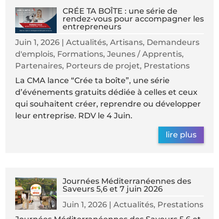
CRÉE TA BOÎTE : une série de
rendez-vous pour accompagner les
entrepreneurs
Juin 1, 2026
|
Actualités
,
Artisans
,
Demandeurs
d'emplois
,
Formations
,
Jeunes / Apprentis
,
Partenaires
,
Porteurs de projet
,
Prestations
La CMA lance “Crée ta boîte”, une série
d’événements gratuits dédiée à celles et ceux
qui souhaitent créer, reprendre ou développer
leur entreprise. RDV le 4 Juin.
lire plus
Journées Méditerranéennes des
Saveurs 5,6 et 7 juin 2026
Juin 1, 2026
|
Actualités
,
Prestations