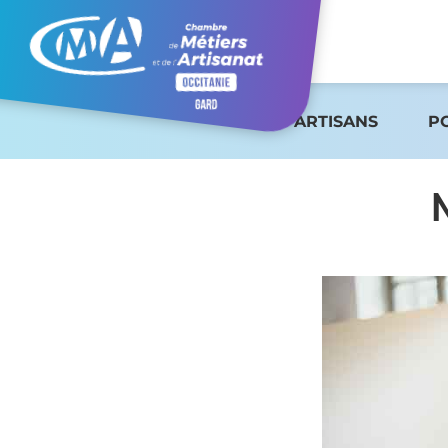
ARTISANS
P