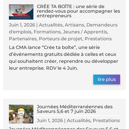
CRÉE TA BOÎTE : une série de
rendez-vous pour accompagner les
entrepreneurs
Juin 1, 2026
|
Actualités
,
Artisans
,
Demandeurs
d'emplois
,
Formations
,
Jeunes / Apprentis
,
Partenaires
,
Porteurs de projet
,
Prestations
La CMA lance “Crée ta boîte”, une série
d’événements gratuits dédiée à celles et ceux
qui souhaitent créer, reprendre ou développer
leur entreprise. RDV le 4 Juin.
lire plus
Journées Méditerranéennes des
Saveurs 5,6 et 7 juin 2026
Juin 1, 2026
|
Actualités
,
Prestations